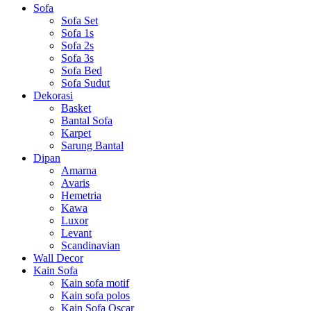
Sofa
Sofa Set
Sofa 1s
Sofa 2s
Sofa 3s
Sofa Bed
Sofa Sudut
Dekorasi
Basket
Bantal Sofa
Karpet
Sarung Bantal
Dipan
Amarna
Avaris
Hemetria
Kawa
Luxor
Levant
Scandinavian
Wall Decor
Kain Sofa
Kain sofa motif
Kain sofa polos
Kain Sofa Oscar