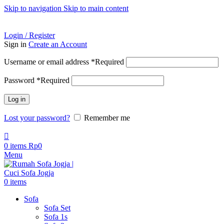
Skip to navigation
Skip to main content
ADD ANYTHING HERE OR JUST REMOVE IT…
Login / Register
Sign in
Create an Account
Username or email address
*
Required
Password
*
Required
Log in
Lost your password?
Remember me
0
items
Rp
0
Menu
0
items
Sofa
Sofa Set
Sofa 1s