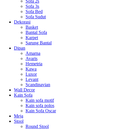
Sofa 2s
Sofa 3s
Sofa Bed
Sofa Sudut
Dekorasi
Basket
Bantal Sofa
Karpet
Sarung Bantal
Dipan
Amarna
Avaris
Hemetria
Kawa
Luxor
Levant
Scandinavian
Wall Decor
Kain Sofa
Kain sofa motif
Kain sofa polos
Kain Sofa Oscar
Meja
Stool
Round Stool