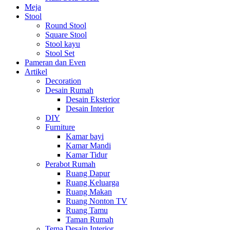
Meja
Stool
Round Stool
Square Stool
Stool kayu
Stool Set
Pameran dan Even
Artikel
Decoration
Desain Rumah
Desain Eksterior
Desain Interior
DIY
Furniture
Kamar bayi
Kamar Mandi
Kamar Tidur
Perabot Rumah
Ruang Dapur
Ruang Keluarga
Ruang Makan
Ruang Nonton TV
Ruang Tamu
Taman Rumah
Tema Desain Interior