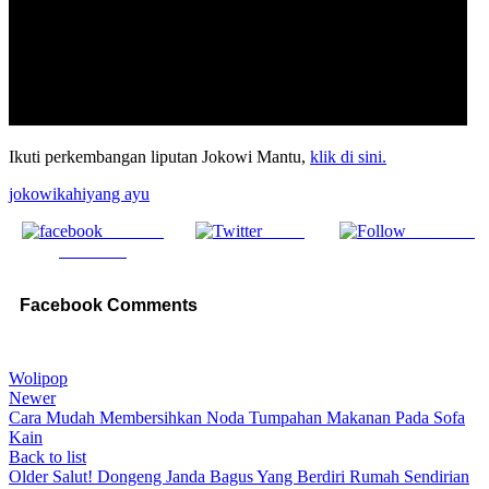
Ikuti perkembangan liputan Jokowi Mantu,
klik di sini.
jokowi
kahiyang ayu
Share on
Tweet
Follow us
Facebook
Facebook Comments
Wolipop
Newer
Cara Mudah Membersihkan Noda Tumpahan Makanan Pada Sofa
Kain
Back to list
Older
Salut! Dongeng Janda Bagus Yang Berdiri Rumah Sendirian