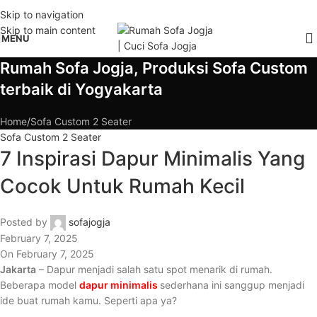
Skip to navigation
Skip to main content
MENU
Rumah Sofa Jogja, Produksi Sofa Custom
terbaik di Yogyakarta
Home
Sofa Custom 2 Seater
Sofa Custom 2 Seater
7 Inspirasi Dapur Minimalis Yang
Cocok Untuk Rumah Kecil
Posted by
sofajogja
February 7, 2025
On February 7, 2025
Jakarta
– Dapur menjadi salah satu spot menarik di rumah.
Beberapa model
dapur minimalis
sederhana ini sanggup menjadi
ide buat rumah kamu. Seperti apa ya?