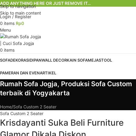
ADD ANYTHING HERE OR JUST REMOVE IT…
Skip to navigation
Skip to main content
Login / Register
0
items
Rp
0
Menu
0
items
SOFA
DEKORASI
DIPAN
WALL DECOR
KAIN SOFA
MEJA
STOOL
PAMERAN DAN EVEN
ARTIKEL
Rumah Sofa Jogja, Produksi Sofa Custom
terbaik di Yogyakarta
Home
Sofa Custom 2 Seater
Sofa Custom 2 Seater
Krisdayanti Suka Beli Furniture
Glamor Dikala Diskon