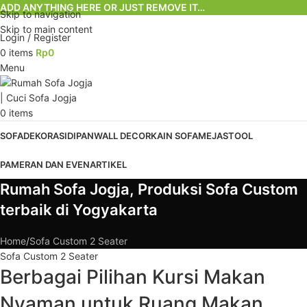
ADD ANYTHING HERE OR JUST REMOVE IT…
Skip to navigation
Skip to main content
Login / Register
0
items
Rp
0
Menu
0
items
SOFA
DEKORASI
DIPAN
WALL DECOR
KAIN SOFA
MEJA
STOOL
PAMERAN DAN EVEN
ARTIKEL
Rumah Sofa Jogja, Produksi Sofa Custom
terbaik di Yogyakarta
Home
Sofa Custom 2 Seater
Sofa Custom 2 Seater
Berbagai Pilihan Kursi Makan
Nyaman untuk Ruang Makan