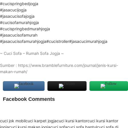
#cucispringbedjogja
#jasacucijogja
#jasacucisofajogja
#cucisofamurahjogja
#cucispringbedmurahjogja
#jasacucisofamurah
#jasacucisofamurahjogja
#cucistroller
#jasacucimurahjogja
~ Cuci Sofa – Rumah Sofa Jogja ~
Sumber : https://www.bramblefurniture.com/journal/jenis-kursi-
makan-rumah/
Facebook Comments
cuci jok mobil
cuci karpet jogja
cuci kursi kantor
cuci kursi kantor
jogja
cuci kursi makan jogja
cuci sofa
cuci sofa bantul
cuci sofa di