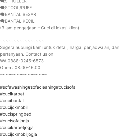
🗨️STROLLER
🗨️STOOL/PUFF
🗨️BANTAL BESAR
🗨️BANTAL KECIL
(3 jam pengerjaan – Cuci di lokasi klien)
~~~~~~~~~~~~~~~~~
Segera hubungi kami untuk detail, harga, penjadwalan, dan
pertanyaan. Contact us on :
WA 0888-0245-6573
Open : 08.00-16.00
~~~~~~~~~~~~~~~~~
#sofawashing
#sofacleaning
#cucisofa
#cucikarpet
#cucibantal
#cucijokmobil
#cucispringbed
#cucisofajogja
#cucikarpetjogja
#cucijokmobiljogja