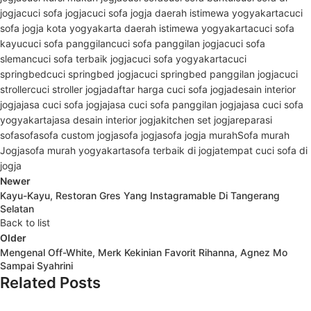
jogja
cuci sofa jogja
cuci sofa jogja daerah istimewa yogyakarta
cuci
sofa jogja kota yogyakarta daerah istimewa yogyakarta
cuci sofa
kayu
cuci sofa panggilan
cuci sofa panggilan jogja
cuci sofa
sleman
cuci sofa terbaik jogja
cuci sofa yogyakarta
cuci
springbed
cuci springbed jogja
cuci springbed panggilan jogja
cuci
stroller
cuci stroller jogja
daftar harga cuci sofa jogja
desain interior
jogja
jasa cuci sofa jogja
jasa cuci sofa panggilan jogja
jasa cuci sofa
yogyakarta
jasa desain interior jogja
kitchen set jogja
reparasi
sofa
sofa
sofa custom jogja
sofa jogja
sofa jogja murah
Sofa murah
Jogja
sofa murah yogyakarta
sofa terbaik di jogja
tempat cuci sofa di
jogja
Newer
Kayu-Kayu, Restoran Gres Yang Instagramable Di Tangerang
Selatan
Back to list
Older
Mengenal Off-White, Merk Kekinian Favorit Rihanna, Agnez Mo
Sampai Syahrini
Related Posts