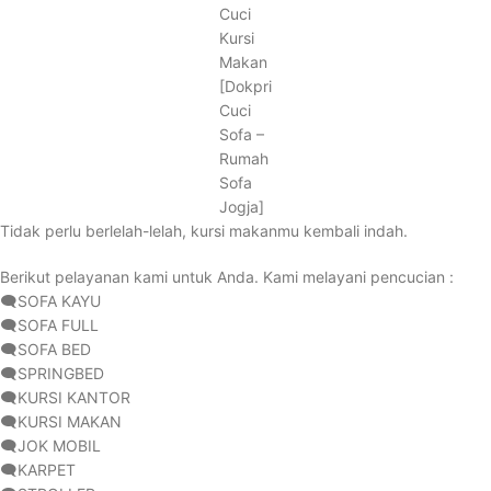
Cuci
Kursi
Makan
[Dokpri
Cuci
Sofa –
Rumah
Sofa
Jogja]
Tidak perlu berlelah-lelah, kursi makanmu kembali indah.
Berikut pelayanan kami untuk Anda. Kami melayani pencucian :
🗨️SOFA KAYU
🗨️SOFA FULL
🗨️SOFA BED
🗨️SPRINGBED
🗨️KURSI KANTOR
🗨️KURSI MAKAN
🗨️JOK MOBIL
🗨️KARPET