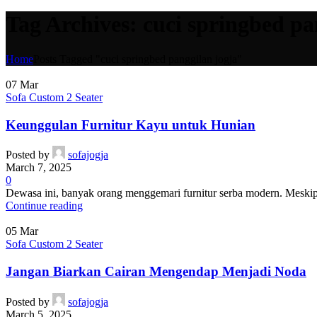
Tag Archives: cuci springbed pa
Home
Posts Tagged "cuci springbed panggilan jogja"
07
Mar
Sofa Custom 2 Seater
Keunggulan Furnitur Kayu untuk Hunian
Posted by
sofajogja
March 7, 2025
0
Dewasa ini, banyak orang menggemari furnitur serba modern. Meskipun
Continue reading
05
Mar
Sofa Custom 2 Seater
Jangan Biarkan Cairan Mengendap Menjadi Noda
Posted by
sofajogja
March 5, 2025