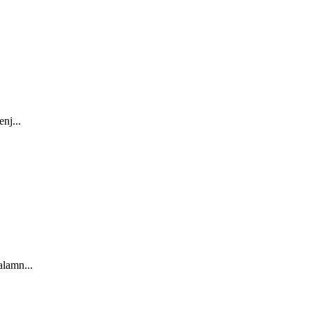
nj...
lamn...