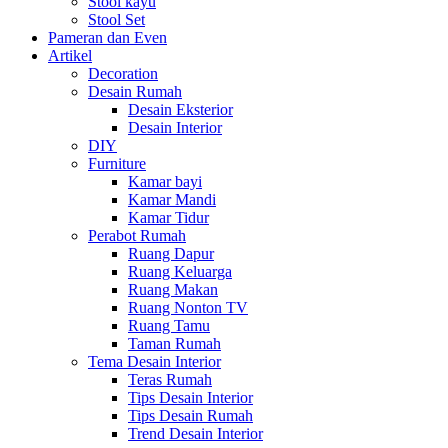
Stool kayu
Stool Set
Pameran dan Even
Artikel
Decoration
Desain Rumah
Desain Eksterior
Desain Interior
DIY
Furniture
Kamar bayi
Kamar Mandi
Kamar Tidur
Perabot Rumah
Ruang Dapur
Ruang Keluarga
Ruang Makan
Ruang Nonton TV
Ruang Tamu
Taman Rumah
Tema Desain Interior
Teras Rumah
Tips Desain Interior
Tips Desain Rumah
Trend Desain Interior