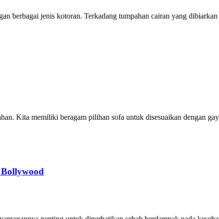
an berbagai jenis kotoran. Terkadang tumpahan cairan yang dibiarkan .
han. Kita memiliki beragam pilihan sofa untuk disesuaikan dengan gay.
 Bollywood
amanannya penting untuk diperhatikan sebab berdampak pada kesehata