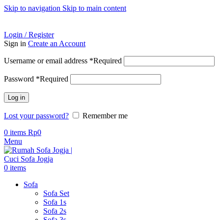
Skip to navigation
Skip to main content
ADD ANYTHING HERE OR JUST REMOVE IT…
Login / Register
Sign in
Create an Account
Username or email address
*
Required
Password
*
Required
Log in
Lost your password?
Remember me
0
items
Rp
0
Menu
0
items
Sofa
Sofa Set
Sofa 1s
Sofa 2s
Sofa 3s