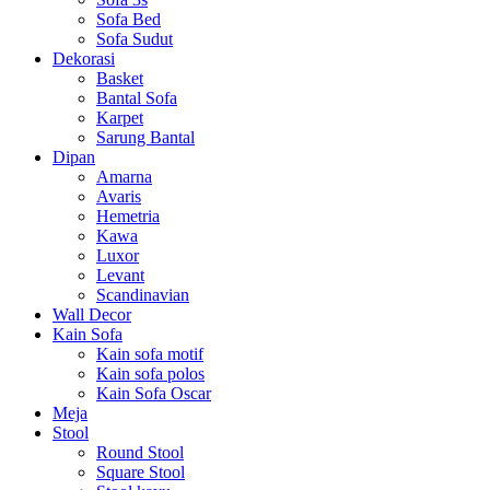
Sofa Bed
Sofa Sudut
Dekorasi
Basket
Bantal Sofa
Karpet
Sarung Bantal
Dipan
Amarna
Avaris
Hemetria
Kawa
Luxor
Levant
Scandinavian
Wall Decor
Kain Sofa
Kain sofa motif
Kain sofa polos
Kain Sofa Oscar
Meja
Stool
Round Stool
Square Stool