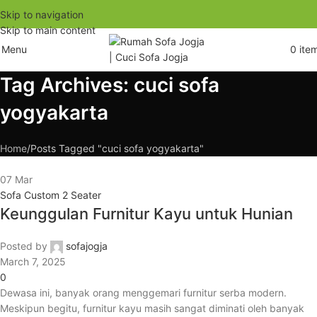
Skip to navigation
Skip to main content
Menu
0
ite
Tag Archives: cuci sofa
yogyakarta
Home
Posts Tagged "cuci sofa yogyakarta"
07
Mar
Sofa Custom 2 Seater
Keunggulan Furnitur Kayu untuk Hunian
Posted by
sofajogja
March 7, 2025
0
Dewasa ini, banyak orang menggemari furnitur serba modern.
Meskipun begitu, furnitur kayu masih sangat diminati oleh banyak