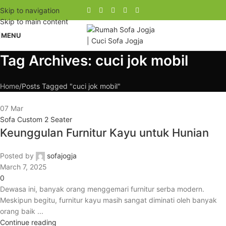
Skip to navigation
Skip to main content
MENU
Tag Archives: cuci jok mobil
Home
Posts Tagged "cuci jok mobil"
07
Mar
Sofa Custom 2 Seater
Keunggulan Furnitur Kayu untuk Hunian
Posted by
sofajogja
March 7, 2025
0
Dewasa ini, banyak orang menggemari furnitur serba modern.
Meskipun begitu, furnitur kayu masih sangat diminati oleh banyak
orang baik ...
Continue reading