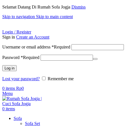
Selamat Datang Di Rumah Sofa Jogja
Dismiss
Skip to navigation
Skip to main content
ADD ANYTHING HERE OR JUST REMOVE IT…
Login / Register
Sign in
Create an Account
Username or email address
*
Required
Password
*
Required
Log in
Lost your password?
Remember me
0
items
Rp
0
Menu
0
items
Sofa
Sofa Set