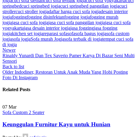
jogja
cuci sofa sleman
cuci sofa terbaik jogja
cuci sofa yogyakarta
cuci
springbed
cuci springbed jogja
cuci springbed panggilan jogja
cuci
stroller
cuci stroller jogja
daftar harga cuci sofa jogja
desain interior
jogja
fogging
fogging disinfektan
fogging jogja
fogging murah
jogja
jasa cuci sofa jogja
jasa cuci sofa panggilan jogja
jasa cuci sofa
yogyakarta
jasa desain interior jogja
jasa fogging
jasa fogging
jogja
kitchen set jogja
reparasi sofa
sofa
sofa bagus jogja
sofa custom
jogja
sofa jogja
Sofa murah Jogja
sofa terbaik di jogja
tempat cuci sofa
di jogja
Newer
Rinaldy Yunardi Dan Tex Saverio Pamer Karya Di Bazar Seni Multi
Sensori
Back to list
Older
Indodiner, Restoran Untuk Anak Muda Yang Hobi Posting
Foto Di Instagram
Related Posts
07
Mar
Sofa Custom 2 Seater
Keunggulan Furnitur Kayu untuk Hunian