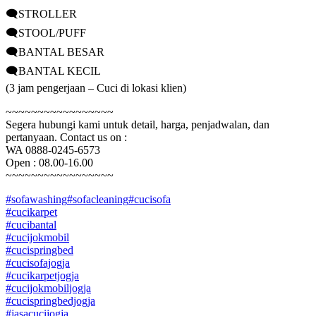
🗨️STROLLER
🗨️STOOL/PUFF
🗨️BANTAL BESAR
🗨️BANTAL KECIL
(3 jam pengerjaan – Cuci di lokasi klien)
~~~~~~~~~~~~~~~~~
Segera hubungi kami untuk detail, harga, penjadwalan, dan
pertanyaan. Contact us on :
WA 0888-0245-6573
Open : 08.00-16.00
~~~~~~~~~~~~~~~~~
#sofawashing
#sofacleaning
#cucisofa
#cucikarpet
#cucibantal
#cucijokmobil
#cucispringbed
#cucisofajogja
#cucikarpetjogja
#cucijokmobiljogja
#cucispringbedjogja
#jasacucijogja