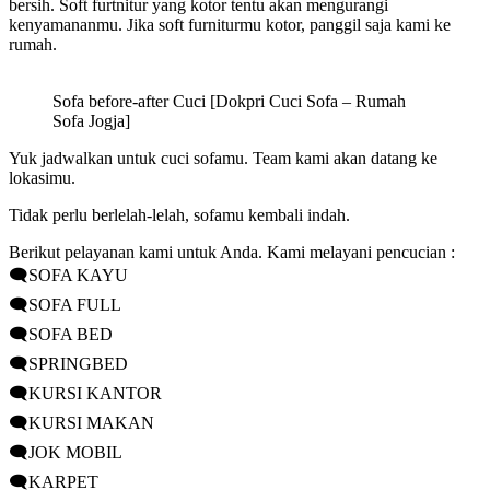
bersih. Soft furtnitur yang kotor tentu akan mengurangi
kenyamananmu. Jika soft furniturmu kotor, panggil saja kami ke
rumah.
Sofa before-after Cuci [Dokpri Cuci Sofa – Rumah
Sofa Jogja]
Yuk jadwalkan untuk cuci sofamu. Team kami akan datang ke
lokasimu.
Tidak perlu berlelah-lelah, sofamu kembali indah.
Berikut pelayanan kami untuk Anda. Kami melayani pencucian :
🗨️SOFA KAYU
🗨️SOFA FULL
🗨️SOFA BED
🗨️SPRINGBED
🗨️KURSI KANTOR
🗨️KURSI MAKAN
🗨️JOK MOBIL
🗨️KARPET