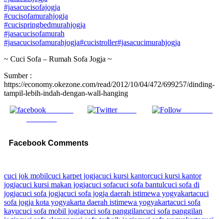
#jasacucisofajogja
#cucisofamurahjogja
#cucispringbedmurahjogja
#jasacucisofamurah
#jasacucisofamurahjogja
#cucistroller
#jasacucimurahjogja
~ Cuci Sofa – Rumah Sofa Jogja ~
Sumber :
https://economy.okezone.com/read/2012/10/04/472/699257/dinding-
tampil-lebih-indah-dengan-wall-hanging
Share on
Tweet
Follow us
Facebook
Facebook Comments
cuci jok mobil
cuci karpet jogja
cuci kursi kantor
cuci kursi kantor
jogja
cuci kursi makan jogja
cuci sofa
cuci sofa bantul
cuci sofa di
jogja
cuci sofa jogja
cuci sofa jogja daerah istimewa yogyakarta
cuci
sofa jogja kota yogyakarta daerah istimewa yogyakarta
cuci sofa
kayu
cuci sofa mobil jogja
cuci sofa panggilan
cuci sofa panggilan