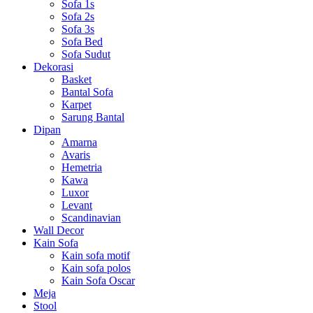
Sofa 1s
Sofa 2s
Sofa 3s
Sofa Bed
Sofa Sudut
Dekorasi
Basket
Bantal Sofa
Karpet
Sarung Bantal
Dipan
Amarna
Avaris
Hemetria
Kawa
Luxor
Levant
Scandinavian
Wall Decor
Kain Sofa
Kain sofa motif
Kain sofa polos
Kain Sofa Oscar
Meja
Stool