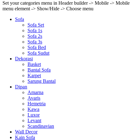
Set your categories menu in Header builder -> Mobile -> Mobile
menu element -> Show/Hide -> Choose menu
Sofa
Sofa Set
Sofa 1s
Sofa 2s
Sofa 3s
Sofa Bed
Sofa Sudut
Dekorasi
Basket
Bantal Sofa
Karpet
Sarung Bantal
Dipan
Amarna
Avaris
Hemetria
Kawa
Luxor
Levant
Scandinavian
Wall Decor
Kain Sofa