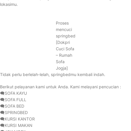
lokasimu.
Proses
mencuci
springbed
[Dokpri
Cuci Sofa
– Rumah
Sofa
Jogja]
Tidak perlu berlelah-lelah, springbedmu kembali indah.
Berikut pelayanan kami untuk Anda. Kami melayani pencucian :
🗨️SOFA KAYU
🗨️SOFA FULL
🗨️SOFA BED
🗨️SPRINGBED
🗨️KURSI KANTOR
🗨️KURSI MAKAN