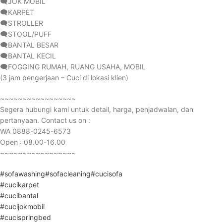
🗨️JOK MOBIL
🗨️KARPET
🗨️STROLLER
🗨️STOOL/PUFF
🗨️BANTAL BESAR
🗨️BANTAL KECIL
🗨️FOGGING RUMAH, RUANG USAHA, MOBIL
(3 jam pengerjaan – Cuci di lokasi klien)
~~~~~~~~~~~~~~~~~
Segera hubungi kami untuk detail, harga, penjadwalan, dan
pertanyaan. Contact us on :
WA 0888-0245-6573
Open : 08.00-16.00
~~~~~~~~~~~~~~~~~
#sofawashing
#sofacleaning
#cucisofa
#cucikarpet
#cucibantal
#cucijokmobil
#cucispringbed