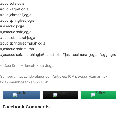
#cucisofajogja
#cucikarpetjogja
#cucijokmobiljogja
#cucispringbedjogja
#jasacucijogja
#jasacucisofajogja
#cucisofamurahjogja
#cucispringbedmurahjogja
#jasacucisofamurah
#jasacucisofamurahjogja
#cucistroller
#jasacucimurahjogja
#foggingr
~ Cuci Sofa – Rumah Sofa Jogja ~
Sumber : https://id.valueq.com/articles/10-tips-agar-kamarmu-
tidak-membosankan-294142
Facebook Comments