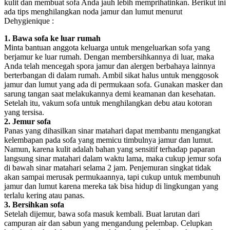
kulit dan membuat sofa Anda jauh lebih memprihatinkan. Berikut ini
ada tips menghilangkan noda jamur dan lumut menurut
Dehygienique :
1. Bawa sofa ke luar rumah
Minta bantuan anggota keluarga untuk mengeluarkan sofa yang
berjamur ke luar rumah. Dengan membersihkannya di luar, maka
Anda telah mencegah spora jamur dan alergen berbahaya lainnya
berterbangan di dalam rumah. Ambil sikat halus untuk menggosok
jamur dan lumut yang ada di permukaan sofa. Gunakan masker dan
sarung tangan saat melakukannya demi keamanan dan kesehatan.
Setelah itu, vakum sofa untuk menghilangkan debu atau kotoran
yang tersisa.
2. Jemur sofa
Panas yang dihasilkan sinar matahari dapat membantu mengangkat
kelembapan pada sofa yang memicu timbulnya jamur dan lumut.
Namun, karena kulit adalah bahan yang sensitif terhadap paparan
langsung sinar matahari dalam waktu lama, maka cukup jemur sofa
di bawah sinar matahari selama 2 jam. Penjemuran singkat tidak
akan sampai merusak permukaannya, tapi cukup untuk membunuh
jamur dan lumut karena mereka tak bisa hidup di lingkungan yang
terlalu kering atau panas.
3. Bersihkan sofa
Setelah dijemur, bawa sofa masuk kembali. Buat larutan dari
campuran air dan sabun yang mengandung pelembap. Celupkan