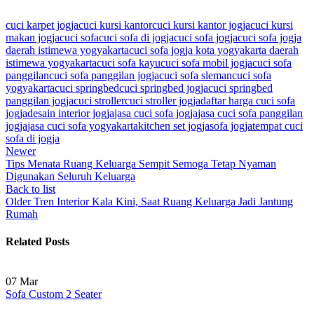
cuci karpet jogja
cuci kursi kantor
cuci kursi kantor jogja
cuci kursi
makan jogja
cuci sofa
cuci sofa di jogja
cuci sofa jogja
cuci sofa jogja
daerah istimewa yogyakarta
cuci sofa jogja kota yogyakarta daerah
istimewa yogyakarta
cuci sofa kayu
cuci sofa mobil jogja
cuci sofa
panggilan
cuci sofa panggilan jogja
cuci sofa sleman
cuci sofa
yogyakarta
cuci springbed
cuci springbed jogja
cuci springbed
panggilan jogja
cuci stroller
cuci stroller jogja
daftar harga cuci sofa
jogja
desain interior jogja
jasa cuci sofa jogja
jasa cuci sofa panggilan
jogja
jasa cuci sofa yogyakarta
kitchen set jogja
sofa jogja
tempat cuci
sofa di jogja
Newer
Tips Menata Ruang Keluarga Sempit Semoga Tetap Nyaman
Digunakan Seluruh Keluarga
Back to list
Older
Tren Interior Kala Kini, Saat Ruang Keluarga Jadi Jantung
Rumah
Related Posts
07
Mar
Sofa Custom 2 Seater