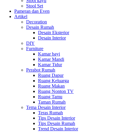
Stool kayu
Stool Set
Pameran dan Even
Artikel
Decoration
Desain Rumah
Desain Eksterior
Desain Interior
DIY
Furniture
Kamar bayi
Kamar Mandi
Kamar Tidur
Perabot Rumah
Ruang Dapur
Ruang Keluarga
Ruang Makan
Ruang Nonton TV
Ruang Tamu
Taman Rumah
Tema Desain Interior
Teras Rumah
Tips Desain Interior
Tips Desain Rumah
Trend Desain Interior