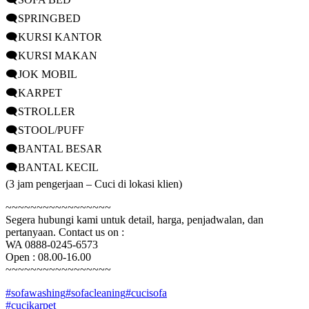
🗨️SPRINGBED
🗨️KURSI KANTOR
🗨️KURSI MAKAN
🗨️JOK MOBIL
🗨️KARPET
🗨️STROLLER
🗨️STOOL/PUFF
🗨️BANTAL BESAR
🗨️BANTAL KECIL
(3 jam pengerjaan – Cuci di lokasi klien)
~~~~~~~~~~~~~~~~~
Segera hubungi kami untuk detail, harga, penjadwalan, dan
pertanyaan. Contact us on :
WA 0888-0245-6573
Open : 08.00-16.00
~~~~~~~~~~~~~~~~~
#sofawashing
#sofacleaning
#cucisofa
#cucikarpet