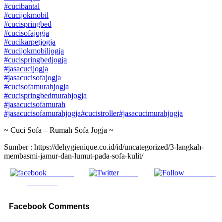
#cucibantal
#cucijokmobil
#cucispringbed
#cucisofajogja
#cucikarpetjogja
#cucijokmobiljogja
#cucispringbedjogja
#jasacucijogja
#jasacucisofajogja
#cucisofamurahjogja
#cucispringbedmurahjogja
#jasacucisofamurah
#jasacucisofamurahjogja
#cucistroller
#jasacucimurahjogja
~ Cuci Sofa – Rumah Sofa Jogja ~
Sumber : https://dehygienique.co.id/id/uncategorized/3-langkah-
membasmi-jamur-dan-lumut-pada-sofa-kulit/
Share on
Tweet
Follow us
Facebook
Facebook Comments