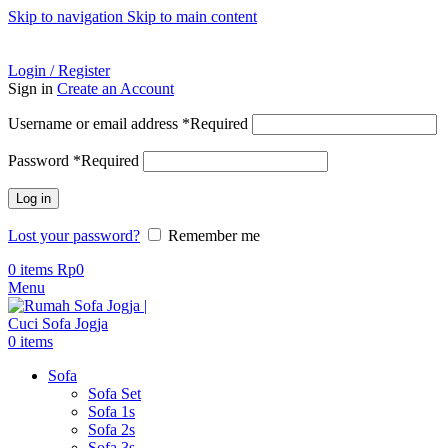
Skip to navigation
Skip to main content
ADD ANYTHING HERE OR JUST REMOVE IT…
Login / Register
Sign in
Create an Account
Username or email address
*
Required
Password
*
Required
Log in
Lost your password?
Remember me
0
items
Rp
0
Menu
0
items
Sofa
Sofa Set
Sofa 1s
Sofa 2s
Sofa 3s