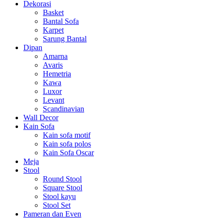
Dekorasi
Basket
Bantal Sofa
Karpet
Sarung Bantal
Dipan
Amarna
Avaris
Hemetria
Kawa
Luxor
Levant
Scandinavian
Wall Decor
Kain Sofa
Kain sofa motif
Kain sofa polos
Kain Sofa Oscar
Meja
Stool
Round Stool
Square Stool
Stool kayu
Stool Set
Pameran dan Even