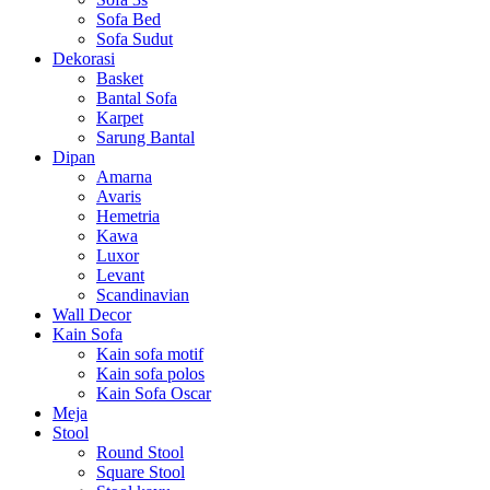
Sofa Bed
Sofa Sudut
Dekorasi
Basket
Bantal Sofa
Karpet
Sarung Bantal
Dipan
Amarna
Avaris
Hemetria
Kawa
Luxor
Levant
Scandinavian
Wall Decor
Kain Sofa
Kain sofa motif
Kain sofa polos
Kain Sofa Oscar
Meja
Stool
Round Stool
Square Stool