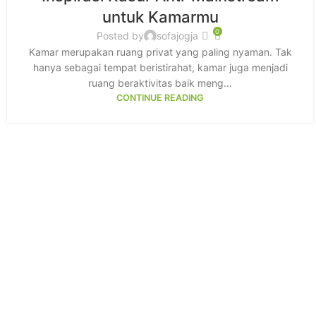
untuk Kamarmu
0
Posted by
sofajogja
Kamar merupakan ruang privat yang paling nyaman. Tak
hanya sebagai tempat beristirahat, kamar juga menjadi
ruang beraktivitas baik meng...
CONTINUE READING