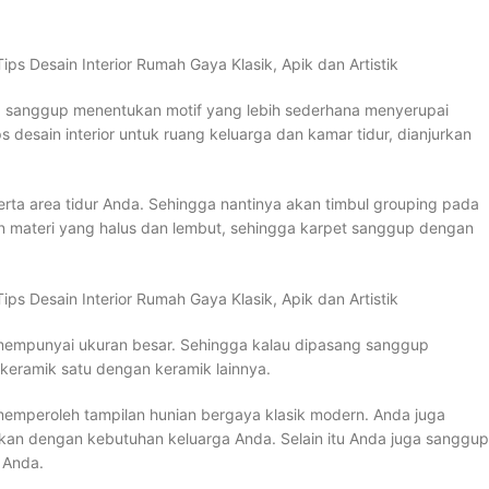
da sanggup menentukan motif yang lebih sederhana menyerupai
desain interior untuk ruang keluarga dan kamar tidur, dianjurkan
serta area tidur Anda. Sehingga nantinya akan timbul grouping pada
n materi yang halus dan lembut, sehingga karpet sanggup dengan
g mempunyai ukuran besar. Sehingga kalau dipasang sanggup
keramik satu dengan keramik lainnya.
 memperoleh tampilan hunian bergaya klasik modern. Anda juga
ikan dengan kebutuhan keluarga Anda. Selain itu Anda juga sanggup
 Anda.