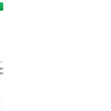
er
an
an
08
SEP