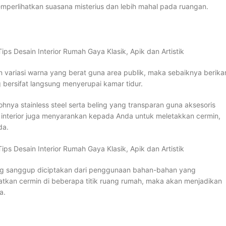
mperlihatkan suasana misterius dan lebih mahal pada ruangan.
an variasi warna yang berat guna area publik, maka sebaiknya berika
 bersifat langsung menyerupai kamar tidur.
nya stainless steel serta beling yang transparan guna aksesoris
ain interior juga menyarankan kepada Anda untuk meletakkan cermin,
da.
yang sanggup diciptakan dari penggunaan bahan-bahan yang
kan cermin di beberapa titik ruang rumah, maka akan menjadikan
a.