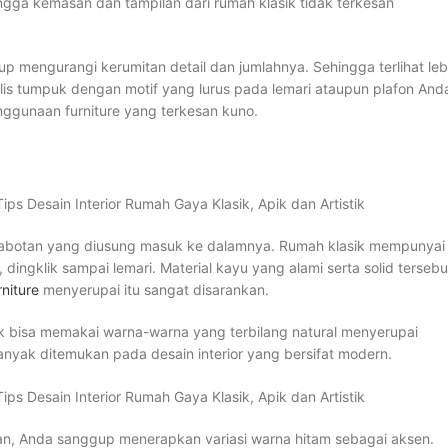
ngga kemasan dan tampilan dari rumah klasik tidak terkesan
 mengurangi kerumitan detail dan jumlahnya. Sehingga terlihat leb
i lis tumpuk dengan motif yang lurus pada lemari ataupun plafon And
ggunaan furniture yang terkesan kuno.
perabotan yang diusung masuk ke dalamnya. Rumah klasik mempunyai
, dingklik sampai lemari. Material kayu yang alami serta solid tersebu
rniture
menyerupai itu sangat disarankan.
sik bisa memakai warna-warna yang terbilang natural menyerupai
nyak ditemukan pada desain interior yang bersifat modern.
an, Anda sanggup menerapkan variasi warna hitam sebagai aksen.