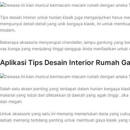
Tips desain interior untuk hunian klasik juga menganjurkan harus
mempunyai detail-detail yang unik bergaya klasik, ini untuk memb
modern.
Beberapa aksesoris menyerupai chandelier, lampu gantung yang berkila
vas bunga yang menjulang tinggi sanggup Anda manfaatkan untuk
Aplikasi Tips Desain Interior Rumah G
Salah satu aksen penting yang terdapat dalam hunian bergaya klasi
material yang tebal dan diletakkan di daerah yang agak tinggi. Jika 
dan megah.
Untuk aksesoris yang satu ini memang memerlukan dana yang cukup be
sebab memang terbilang penting untuk membuat gaya klasik yang