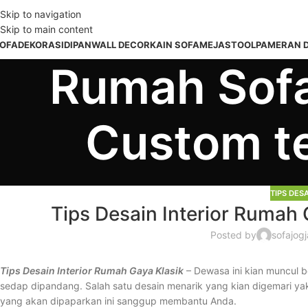
DD ANYTHING HERE OR JUST REMOVE IT…
Skip to navigation
Skip to main content
OFA
DEKORASI
DIPAN
WALL DECOR
KAIN SOFA
MEJA
STOOL
PAMERAN 
Rumah Sofa
Custom te
TIPS DES
Tips Desain Interior Rumah G
Posted by
sofajogj
Tips Desain Interior Rumah Gaya Klasik
– Dewasa ini kian muncu
sedap dipandang. Salah satu desain menarik yang kian digemari yak
yang akan dipaparkan ini sanggup membantu Anda.