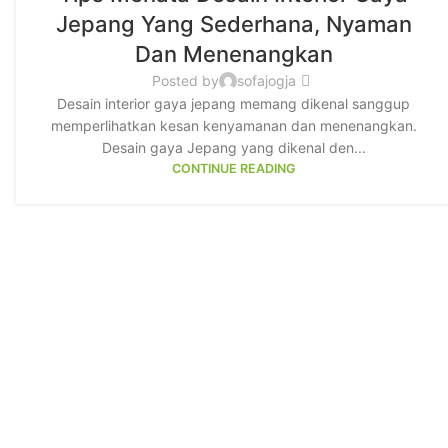
Jepang Yang Sederhana, Nyaman
Dan Menenangkan
Posted by
sofajogja
Desain interior gaya jepang memang dikenal sanggup
memperlihatkan kesan kenyamanan dan menenangkan.
Desain gaya Jepang yang dikenal den...
CONTINUE READING