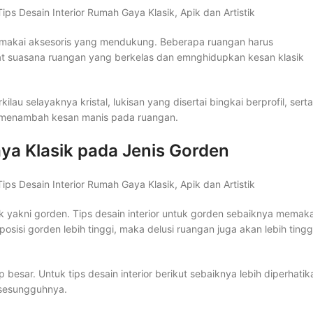
 memakai aksesoris yang mendukung. Beberapa ruangan harus
uat suasana ruangan yang berkelas dan emnghidupkan kesan klasik
u selayaknya kristal, lukisan yang disertai bingkai berprofil, serta
 menambah kesan manis pada ruangan.
aya Klasik pada Jenis Gorden
k yakni gorden. Tips desain interior untuk gorden sebaiknya memaka
posisi gorden lebih tinggi, maka delusi ruangan juga akan lebih tingg
sar. Untuk tips desain interior berikut sebaiknya lebih diperhatik
 sesungguhnya.