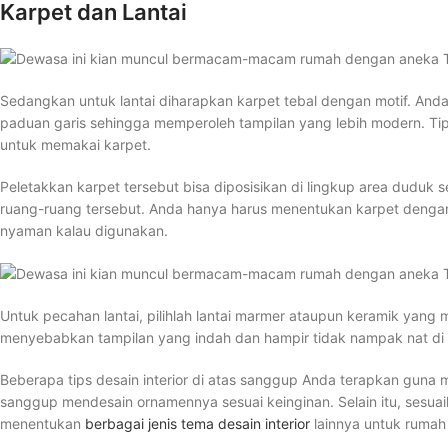
Karpet dan Lantai
Sedangkan untuk lantai diharapkan karpet tebal dengan motif. An
paduan garis sehingga memperoleh tampilan yang lebih modern. Tips 
untuk memakai karpet.
Peletakkan karpet tersebut bisa diposisikan di lingkup area duduk 
ruang-ruang tersebut. Anda hanya harus menentukan karpet denga
nyaman kalau digunakan.
Untuk pecahan lantai, pilihlah lantai marmer ataupun keramik yan
menyebabkan tampilan yang indah dan hampir tidak nampak nat di 
Beberapa tips desain interior di atas sanggup Anda terapkan guna
sanggup mendesain ornamennya sesuai keinginan. Selain itu, sesua
menentukan
berbagai jenis tema desain interior
lainnya untuk rumah