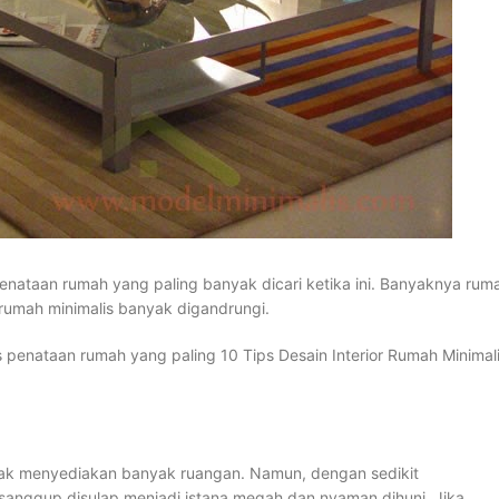
 penataan rumah yang paling banyak dicari ketika ini. Banyaknya rum
rumah minimalis banyak digandrungi.
dak menyediakan banyak ruangan. Namun, dengan sedikit
 sanggup disulap menjadi istana megah dan nyaman dihuni. Jika