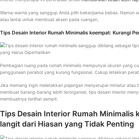
Warna-warna yang sanggup Anda pilih bekerjsama bebas. Namun se
atau lantai untuk membuat aksen pada ruangan.
Tips Desain Interior Rumah Minimalis keempat: Kurangi Pe
Pembagian ruang pada rumah minimalis mempunyai ukuran yang cukup
penggunaan perabot yang kurang fungsional. Cukup letakkan perab
Jika memang ingin meletakkan pajangan menyerupai miniatur atau b
membuat barang-barang lebih terorganisir, tips desain interior meny
membuatnya terlihat sempit.
Tips Desain Interior Rumah Minimalis k
langit dari Hiasan yang Tidak Penting