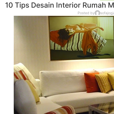
10 Tips Desain Interior Rumah M
Posted by
sofajogj