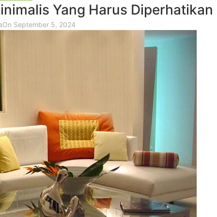
inimalis Yang Harus Diperhatikan
a
On September 5, 2024