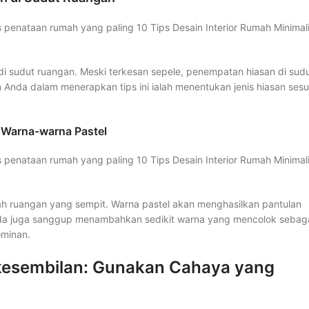
 di sudut ruangan. Meski terkesan sepele, penempatan hiasan di sud
nda dalam menerapkan tips ini ialah menentukan jenis hiasan sesu
n Warna-warna Pastel
 ruangan yang sempit. Warna pastel akan menghasilkan pantulan
 Anda juga sanggup menambahkan sedikit warna yang mencolok sebag
ominan.
 kesembilan: Gunakan Cahaya yang