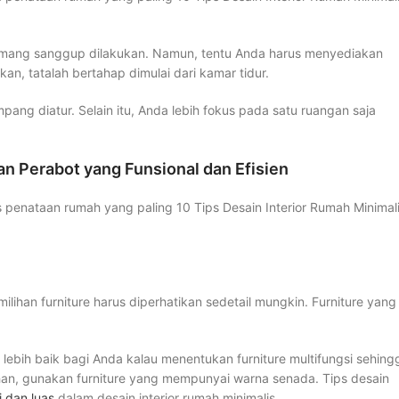
emang sanggup dilakukan. Namun, tentu Anda harus menyediakan
n, tatalah bertahap dimulai dari kamar tidur.
pang diatur. Selain itu, Anda lebih fokus pada satu ruangan saja
an Perabot yang Funsional dan Efisien
ihan furniture harus diperhatikan sedetail mungkin. Furniture yang
n lebih baik bagi Anda kalau menentukan furniture multifungsi sehing
han, gunakan furniture yang mempunyai warna senada. Tips desain
 dan luas
dalam desain interior rumah minimalis.