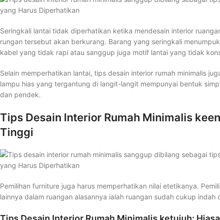
Seringkali lantai tidak diperhatikan ketika mendesain interior ruang
rungan tersebut akan berkurang. Barang yang seringkali menumpuk 
kabel yang tidak rapi atau sanggup juga motif lantai yang tidak kons
Selain memperhatikan lantai, tips desain interior rumah minimalis j
lampu hias yang tergantung di langit-langit mempunyai bentuk simple
dan pendek.
Tips Desain Interior Rumah Minimalis keena
Tinggi
Pemilihan furniture juga harus memperhatikan nilai etetikanya. Pemi
lainnya dalam ruangan alasannya ialah ruangan sudah cukup indah d
Tips Desain Interior Rumah Minimalis ketujuh: Hias