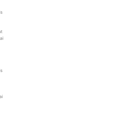
ut
ai
ai