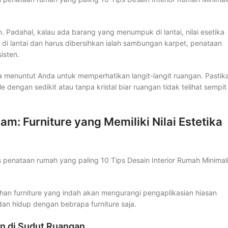
an. Padahal, kalau ada barang yang menumpuk di lantai, nilai esetika
di lantai dan harus dibersihkan ialah sambungan karpet, penataan
isten.
uga menuntut Anda untuk memperhatikan langit-langit ruangan. Pastik
 dengan sedikit atau tanpa kristal biar ruangan tidak telihat sempit
m: Furniture yang Memiliki Nilai Estetika
lihan furniture yang indah akan mengurangi pengaplikasian hiasan
an hidup dengan bebrapa furniture saja.
an di Sudut Ruangan