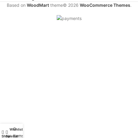
Based on
WoodMart
theme© 2026
WooCommerce Themes
.
0
Wishlist
My account
items
Shop
Sidebar