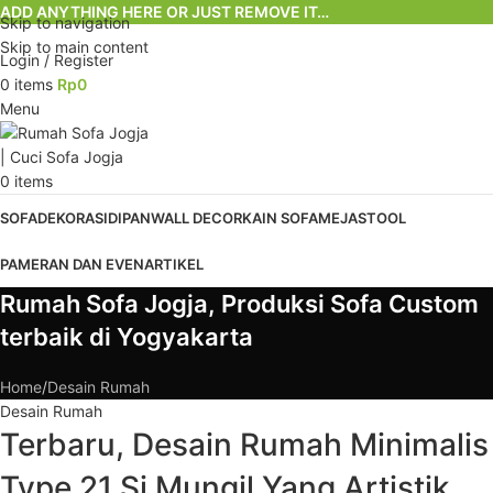
ADD ANYTHING HERE OR JUST REMOVE IT…
Skip to navigation
Skip to main content
Login / Register
0
items
Rp
0
Menu
0
items
SOFA
DEKORASI
DIPAN
WALL DECOR
KAIN SOFA
MEJA
STOOL
PAMERAN DAN EVEN
ARTIKEL
Rumah Sofa Jogja, Produksi Sofa Custom
terbaik di Yogyakarta
Home
Desain Rumah
Desain Rumah
Terbaru, Desain Rumah Minimalis
Type 21 Si Mungil Yang Artistik