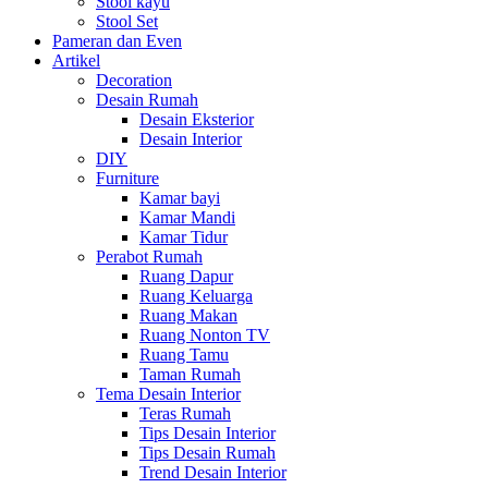
Stool kayu
Stool Set
Pameran dan Even
Artikel
Decoration
Desain Rumah
Desain Eksterior
Desain Interior
DIY
Furniture
Kamar bayi
Kamar Mandi
Kamar Tidur
Perabot Rumah
Ruang Dapur
Ruang Keluarga
Ruang Makan
Ruang Nonton TV
Ruang Tamu
Taman Rumah
Tema Desain Interior
Teras Rumah
Tips Desain Interior
Tips Desain Rumah
Trend Desain Interior