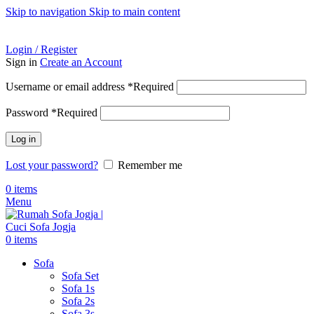
Skip to navigation
Skip to main content
ADD ANYTHING HERE OR JUST REMOVE IT…
Login / Register
Sign in
Create an Account
Username or email address
*
Required
Password
*
Required
Log in
Lost your password?
Remember me
0
items
Menu
0
items
Sofa
Sofa Set
Sofa 1s
Sofa 2s
Sofa 3s