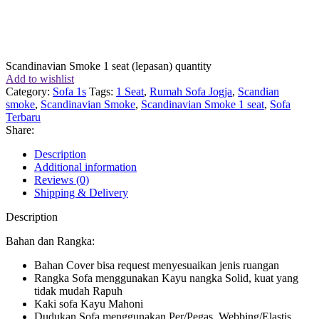
Scandinavian Smoke 1 seat (lepasan) quantity
Add to wishlist
Category:
Sofa 1s
Tags:
1 Seat
,
Rumah Sofa Jogja
,
Scandian
smoke
,
Scandinavian Smoke
,
Scandinavian Smoke 1 seat
,
Sofa
Terbaru
Share:
Description
Additional information
Reviews (0)
Shipping & Delivery
Description
Bahan dan Rangka:
Bahan Cover bisa request menyesuaikan jenis ruangan
Rangka Sofa menggunakan Kayu nangka Solid, kuat yang
tidak mudah Rapuh
Kaki sofa Kayu Mahoni
Dudukan Sofa menggunakan Per/Pegas, Webbing/Elastis,