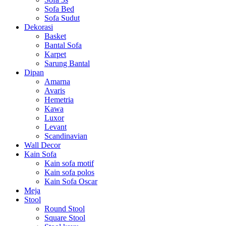
Sofa Bed
Sofa Sudut
Dekorasi
Basket
Bantal Sofa
Karpet
Sarung Bantal
Dipan
Amarna
Avaris
Hemetria
Kawa
Luxor
Levant
Scandinavian
Wall Decor
Kain Sofa
Kain sofa motif
Kain sofa polos
Kain Sofa Oscar
Meja
Stool
Round Stool
Square Stool