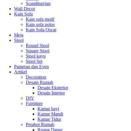
Scandinavian
Wall Decor
Kain Sofa
Kain sofa motif
Kain sofa polos
Kain Sofa Oscar
Meja
Stool
Round Stool
Square Stool
Stool kayu
Stool Set
Pameran dan Even
Artikel
Decoration
Desain Rumah
Desain Eksterior
Desain Interior
DIY
Furniture
Kamar bayi
Kamar Mandi
Kamar Tidur
Perabot Rumah
Ruang Dapur