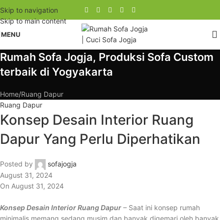
Skip to navigation
Skip to main content
MENU
Rumah Sofa Jogja, Produksi Sofa Custom
terbaik di Yogyakarta
Home
Ruang Dapur
Ruang Dapur
Konsep Desain Interior Ruang
Dapur Yang Perlu Diperhatikan
Posted by
sofajogja
August 31, 2024
On August 31, 2024
Konsep Desain Interior Ruang Dapur
– Saat ini konsep rumah
minimalis memang sedang musim dan banyak digemari oleh banyak