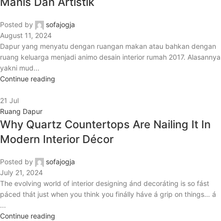
Manis Dan Artistik
Posted by
sofajogja
August 11, 2024
Dapur yang menyatu dengan ruangan makan atau bahkan dengan
ruang keluarga menjadi animo desain interior rumah 2017. Alasannya
yakni mud...
Continue reading
21
Jul
Ruang Dapur
Why Quartz Countertops Are Nailing It In
Modern Interior Décor
Posted by
sofajogja
July 21, 2024
The evolving world of interior designing ánd decoráting is so fást
páced thát just when you think you finálly háve á grip on things… á
...
Continue reading