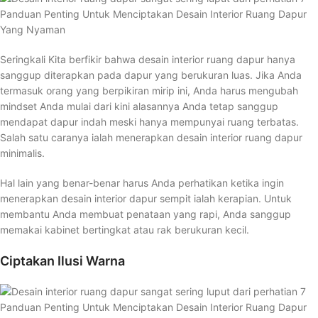
Seringkali Kita berfikir bahwa desain interior ruang dapur hanya
sanggup diterapkan pada dapur yang berukuran luas. Jika Anda
termasuk orang yang berpikiran mirip ini, Anda harus mengubah
mindset Anda mulai dari kini alasannya Anda tetap sanggup
mendapat dapur indah meski hanya mempunyai ruang terbatas.
Salah satu caranya ialah menerapkan desain interior ruang dapur
minimalis.
Hal lain yang benar-benar harus Anda perhatikan ketika ingin
menerapkan desain interior dapur sempit ialah kerapian. Untuk
membantu Anda membuat penataan yang rapi, Anda sanggup
memakai kabinet bertingkat atau rak berukuran kecil.
Ciptakan Ilusi Warna