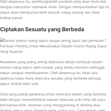
Oleh alasannya itu, perhitungkanlah perabot yang akan Anda beli
dengan kebutuhan memasak Anda. Dengan memperhatikan tips ini,
dapur akan mempunyai lebih banyak ruang kosong dan tidak
terlihat penuh.
Ciptakan Sesuatu yang Berbeda
Kesalahan yang paling sering dilakukan dikala membuat desain
interior ruang dapur ialah konsep yang terlalu monoton sehingga
dapur nampak membosankan. Oleh alasannya itu, tidak ada
salahnya kalau Anda mencoba sesuatu yang berbeda semoga
dapur terlihat lebih unik.
Cara yang paling gampang untuk mencoba desain yang berbeda
ialah dengan menambahkan sebuah dekorasi unik mirip rak kayu
bernuansa etnik, tanaman yang menggantung di dinding atau
dinding dapur yang dibentuk mirip contur gua. Cara desain yang