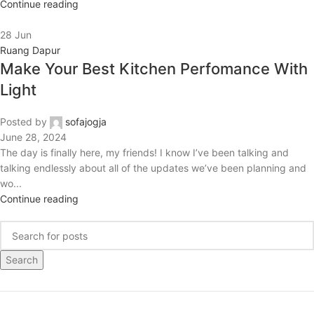
Continue reading
28
Jun
Ruang Dapur
Make Your Best Kitchen Perfomance With
Light
Posted by
sofajogja
June 28, 2024
The day is finally here, my friends! I know I’ve been talking and
talking endlessly about all of the updates we’ve been planning and
wo...
Continue reading
Search