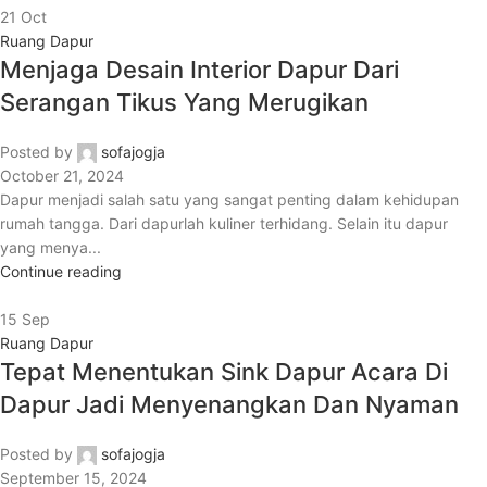
21
Oct
Ruang Dapur
Menjaga Desain Interior Dapur Dari
Serangan Tikus Yang Merugikan
Posted by
sofajogja
October 21, 2024
Dapur menjadi salah satu yang sangat penting dalam kehidupan
rumah tangga. Dari dapurlah kuliner terhidang. Selain itu dapur
yang menya...
Continue reading
15
Sep
Ruang Dapur
Tepat Menentukan Sink Dapur Acara Di
Dapur Jadi Menyenangkan Dan Nyaman
Posted by
sofajogja
September 15, 2024