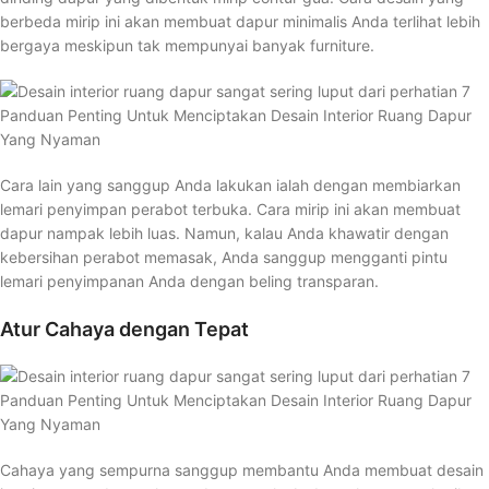
berbeda mirip ini akan membuat dapur minimalis Anda terlihat lebih
bergaya meskipun tak mempunyai banyak furniture.
Cara lain yang sanggup Anda lakukan ialah dengan membiarkan
lemari penyimpan perabot terbuka. Cara mirip ini akan membuat
dapur nampak lebih luas. Namun, kalau Anda khawatir dengan
kebersihan perabot memasak, Anda sanggup mengganti pintu
lemari penyimpanan Anda dengan beling transparan.
Atur Cahaya dengan Tepat
Cahaya yang sempurna sanggup membantu Anda membuat desain