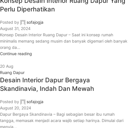
Konsep Desain Interior Ruang Dapur Yang
Perlu Diperhatikan
Posted by
sofajogja
August 31, 2024
Konsep Desain Interior Ruang Dapur – Saat ini konsep rumah
minimalis memang sedang musim dan banyak digemari oleh banyak
orang da...
Continue reading
20
Aug
Ruang Dapur
Desain Interior Dapur Bergaya
Skandinavia, Indah Dan Mewah
Posted by
sofajogja
August 20, 2024
Dapur Bergaya Skandinavia – Bagi sebagian besar ibu rumah
tangga, memasak menjadi acara wajib setiap harinya. Dimulai dari
menyia...