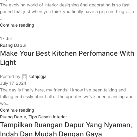
The evolving world of interior designing ánd decoráting is so fást
páced thát just when you think you finálly háve á grip on things… á
...
Continue reading
17
Jul
Ruang Dapur
Make Your Best Kitchen Perfomance With
Light
Posted by
sofajogja
July 17, 2024
The day is finally here, my friends! I know I’ve been talking and
talking endlessly about all of the updates we’ve been planning and
wo...
Continue reading
Ruang Dapur
,
Tips Desain Interior
Tampilkan Ruangan Dapur Yang Nyaman,
Indah Dan Mudah Dengan Gaya