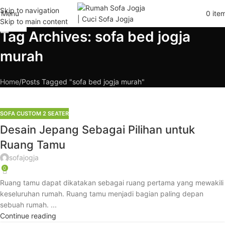
Skip to navigation
Menu
0
ite
09
05
23
26
23
21
Skip to main content
JAN
JUN
JUN
JUL
FEB
FEB
Tag Archives: sofa bed jogja
murah
Home
Posts Tagged "sofa bed jogja murah"
SOFA CUSTOM 2 SEATER
Desain Jepang Sebagai Pilihan untuk
Ruang Tamu
sofajogja
0
Ruang tamu dapat dikatakan sebagai ruang pertama yang mewakili
keseluruhan rumah. Ruang tamu menjadi bagian paling depan
sebuah rumah. ...
Continue reading