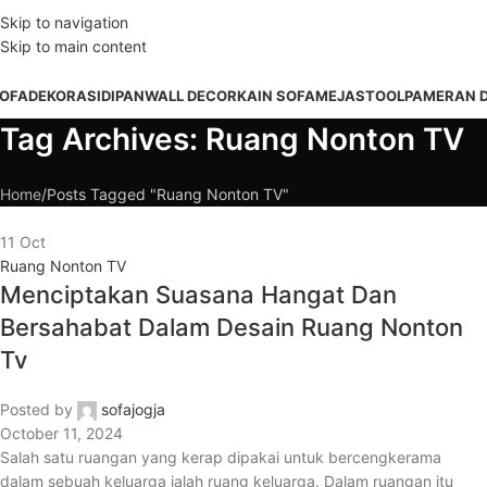
DD ANYTHING HERE OR JUST REMOVE IT…
Skip to navigation
Skip to main content
OFA
DEKORASI
DIPAN
WALL DECOR
KAIN SOFA
MEJA
STOOL
PAMERAN 
Tag Archives: Ruang Nonton TV
Home
Posts Tagged "Ruang Nonton TV"
11
Oct
Ruang Nonton TV
Menciptakan Suasana Hangat Dan
Bersahabat Dalam Desain Ruang Nonton
Tv
Posted by
sofajogja
October 11, 2024
Salah satu ruangan yang kerap dipakai untuk bercengkerama
dalam sebuah keluarga ialah ruang keluarga. Dalam ruangan itu