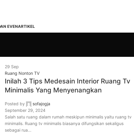
DAN EVEN
ARTIKEL
29
Sep
Ruang Nonton TV
Inilah 3 Tips Medesain Interior Ruang Tv
Minimalis Yang Menyenangkan
Posted by
sofajogja
September 29, 2024
Salah satu ruang dalam rumah meskipun minimalis yaitu ruang tv
minimalis. Ruang tv minimalis biasanya difungsikan sekaligus
sebagai rua...