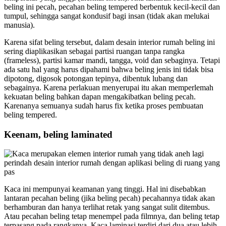
beling ini pecah, pecahan beling tempered berbentuk kecil-kecil dan
tumpul, sehingga sangat kondusif bagi insan (tidak akan melukai
manusia).
Karena sifat beling tersebut, dalam desain interior rumah beling ini
sering diaplikasikan sebagai partisi ruangan tanpa rangka
(frameless), partisi kamar mandi, tangga, void dan sebaginya. Tetapi
ada satu hal yang harus dipahami bahwa beling jenis ini tidak bisa
dipotong, digosok potongan tepinya, dibentuk lubang dan
sebagainya. Karena perlakuan menyerupai itu akan memperlemah
kekuatan beling bahkan dapan mengakibatkan beling pecah.
Karenanya semuanya sudah harus fix ketika proses pembuatan
beling tempered.
Keenam, beling laminated
Kaca ini mempunyai keamanan yang tinggi. Hal ini disebabkan
lantaran pecahan beling (jika beling pecah) pecahannya tidak akan
berhamburan dan hanya terlihat retak yang sangat sulit ditembus.
Atau pecahan beling tetap menempel pada filmnya, dan beling tetap
terpasang pada rangkanya. Kaca laminasi terdiri dari dua atau lebih