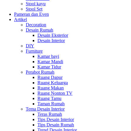
Stool kayu
Stool Set
Pameran dan Even
Artikel
Decoration
Desain Rumah
Desain Eksterior
Desain Interior
DIY
Furniture
Kamar bayi
Kamar Mandi
Kamar Tidur
Perabot Rumah
Ruang Dapur
Ruang Keluarga
Ruang Makan
Ruang Nonton TV
Ruang Tamu
Taman Rumah
Tema Desain Interior
Teras Rumah
Tips Desain Interior
Tips Desain Rumah
Trend Desain Interior