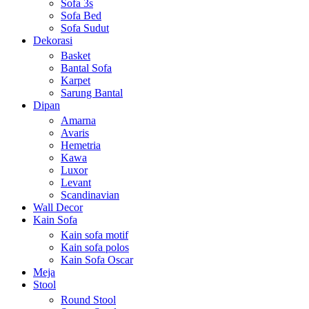
Sofa 3s
Sofa Bed
Sofa Sudut
Dekorasi
Basket
Bantal Sofa
Karpet
Sarung Bantal
Dipan
Amarna
Avaris
Hemetria
Kawa
Luxor
Levant
Scandinavian
Wall Decor
Kain Sofa
Kain sofa motif
Kain sofa polos
Kain Sofa Oscar
Meja
Stool
Round Stool