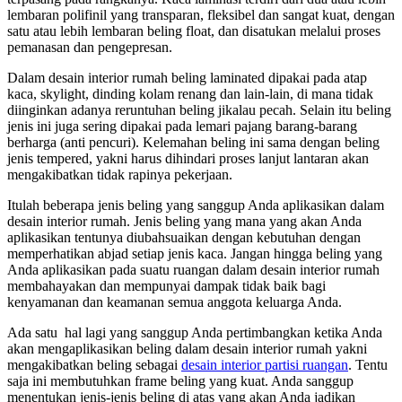
lembaran polifinil yang transparan, fleksibel dan sangat kuat, dengan
satu atau lebih lembaran beling float, dan disatukan melalui proses
pemanasan dan pengepresan.
Dalam desain interior rumah beling laminated dipakai pada atap
kaca, skylight, dinding kolam renang dan lain-lain, di mana tidak
diinginkan adanya reruntuhan beling jikalau pecah. Selain itu beling
jenis ini juga sering dipakai pada lemari pajang barang-barang
berharga (anti pencuri). Kelemahan beling ini sama dengan beling
jenis tempered, yakni harus dihindari proses lanjut lantaran akan
mengakibatkan tidak rapinya pekerjaan.
Itulah beberapa jenis beling yang sanggup Anda aplikasikan dalam
desain interior rumah. Jenis beling yang mana yang akan Anda
aplikasikan tentunya diubahsuaikan dengan kebutuhan dengan
memperhatikan abjad setiap jenis kaca. Jangan hingga beling yang
Anda aplikasikan pada suatu ruangan dalam desain interior rumah
membahayakan dan mempunyai dampak tidak baik bagi
kenyamanan dan keamanan semua anggota keluarga Anda.
Ada satu hal lagi yang sanggup Anda pertimbangkan ketika Anda
akan mengaplikasikan beling dalam desain interior rumah yakni
mengakibatkan beling sebagai
desain interior partisi ruangan
. Tentu
saja ini membutuhkan frame beling yang kuat. Anda sanggup
menentukan jenis-jenis beling di atas yang akan Anda jadikan