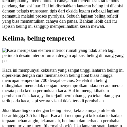
kemampuannya memantulkan cahaya dan mereduksi sifat tembus
pandang dari sisi luar. Hal ini disebabkan lantaran beling ini dilapisi
dengan pelapis transparan tipis dari oksida logam (sebagai lapisan
pemantul) melalui proses pyrolysis. Sebuah lapisan beling refletif
yang bisa memantulkan cahaya dan panas. Bahkan lebih dari itu
lapisan beling ini sanggup memperlihatkan kesan mewah.
Kelima, beling tempered
Kaca ini mempunyai kekuatan yang sangat tinggi lantaran beling ini
diperkeras dengan cara memanaskan beling float biasa hingga
mencapai temperatur 700 derajat celcius. Setelah itu beling
didinginkan mendadak dengan menyemprotkan udara secara merata
merata pada kedua permukaan kaca. Hal ini mengakibatkan
perubahan fisik kaca, yaitu terjadi perubahan gaya tekan dan gaya
tarik pada kaca, tapi secara visual tidak terjadi perubahan.
Jika dibandingkan dengan beling biasa, kekuatannya jauh lebih
besar hingga 3-5 kali lipat. Kaca ini mempunyai kekuatan terhadap
terpaan beban angin, tekanan air, benturan dan terhadap perubahan
temperatur yang tinggi (thermal shock). Jika lantaran suatu lantaran