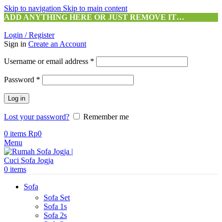
Skip to navigation
Skip to main content
ADD ANYTHING HERE OR JUST REMOVE IT…
Login / Register
Sign in
Create an Account
Required
Username or email address
*
Required
Password
*
Log in
Lost your password?
Remember me
0
items
Rp
0
Menu
0
items
Sofa
Sofa Set
Sofa 1s
Sofa 2s