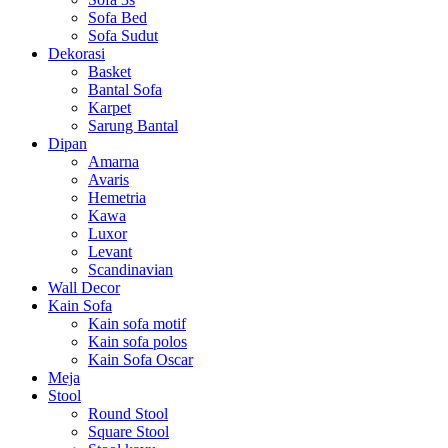
Sofa Bed
Sofa Sudut
Dekorasi
Basket
Bantal Sofa
Karpet
Sarung Bantal
Dipan
Amarna
Avaris
Hemetria
Kawa
Luxor
Levant
Scandinavian
Wall Decor
Kain Sofa
Kain sofa motif
Kain sofa polos
Kain Sofa Oscar
Meja
Stool
Round Stool
Square Stool