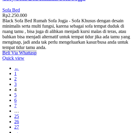
Sofa Bed
Rp
2.250.000
Black Sofa Bed Rumah Sofa Jogja - Sofa Khusus dengan desain
minimalis serta multi fungsi, karena sebagai sofa tempat duduk di
ruang tamu , bisa juga di alihkan menjadi kursi malas di teras, atau
bahkan bisa menjadi alternatif untuk tempat tidur jika ada tamu yang
menginap, jadi anda tak perlu mengeluarkan kasur/busa anda untuk
tempat tidur tamu anda.
Beli Via Whattasp
Quick view
←
1
2
3
4
5
6
7
…
25
26
27
→