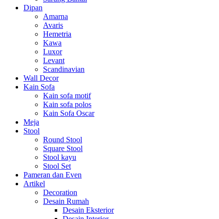
Dipan
Amarna
Avaris
Hemetria
Kawa
Luxor
Levant
Scandinavian
Wall Decor
Kain Sofa
Kain sofa motif
Kain sofa polos
Kain Sofa Oscar
Meja
Stool
Round Stool
Square Stool
Stool kayu
Stool Set
Pameran dan Even
Artikel
Decoration
Desain Rumah
Desain Eksterior
Desain Interior