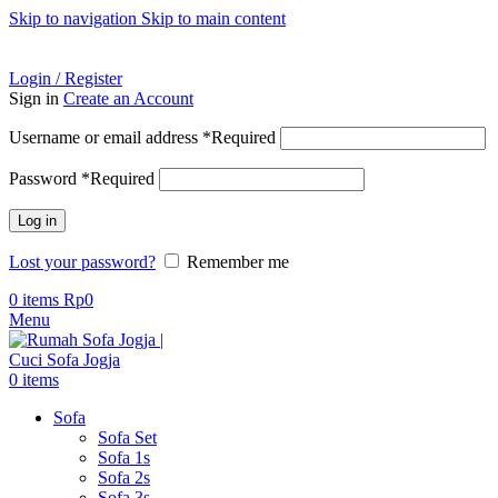
Skip to navigation
Skip to main content
ADD ANYTHING HERE OR JUST REMOVE IT…
Login / Register
Sign in
Create an Account
Username or email address
*
Required
Password
*
Required
Log in
Lost your password?
Remember me
0
items
Rp
0
Menu
0
items
Sofa
Sofa Set
Sofa 1s
Sofa 2s
Sofa 3s