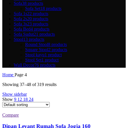
Sofa
38 products
Sofa Set
18 products
Sofa 1s
22 products
Sofa 2s
20 products
Sofa 3s
23 products
Sofa Bed
4 products
Sofa Sudut
21 products
Stool
13 products
Round Stool
8 products
Square Stool
2 products
Stool kayu
1 product
Stool Set
1 product
Wall Decor
76 products
Home
Page 4
Showing 37–48 of 319 results
Show sidebar
Show
9
12
18
24
Compare
Dipan Levant Rumah Sofa Jogja 160