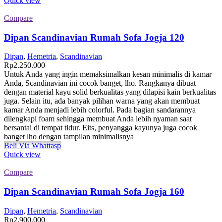
Quick view
Compare
Dipan Scandinavian Rumah Sofa Jogja 120
Dipan
,
Hemetria
,
Scandinavian
Rp
2.250.000
Untuk Anda yang ingin memaksimalkan kesan minimalis di kamar
Anda, Scandinavian ini cocok banget, lho. Rangkanya dibuat
dengan material kayu solid berkualitas yang dilapisi kain berkualitas
juga. Selain itu, ada banyak pilihan warna yang akan membuat
kamar Anda menjadi lebih colorful. Pada bagian sandarannya
dilengkapi foam sehingga membuat Anda lebih nyaman saat
bersantai di tempat tidur. Eits, penyangga kayunya juga cocok
banget lho dengan tampilan minimalisnya
Beli Via Whattasp
Quick view
Compare
Dipan Scandinavian Rumah Sofa Jogja 160
Dipan
,
Hemetria
,
Scandinavian
Rp
2.900.000