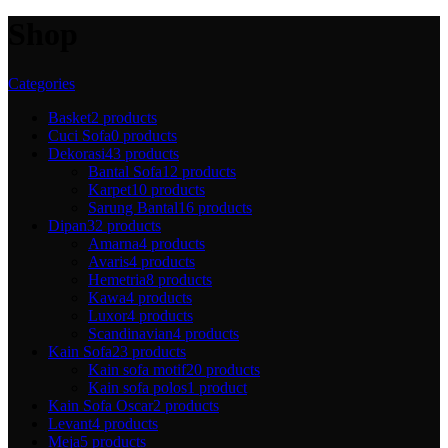
Shop
Categories
Basket
2 products
Cuci Sofa
0 products
Dekorasi
43 products
Bantal Sofa
12 products
Karpet
10 products
Sarung Bantal
16 products
Dipan
32 products
Amarna
4 products
Avaris
4 products
Hemetria
8 products
Kawa
4 products
Luxor
4 products
Scandinavian
4 products
Kain Sofa
23 products
Kain sofa motif
20 products
Kain sofa polos
1 product
Kain Sofa Oscar
2 products
Levant
4 products
Meja
5 products