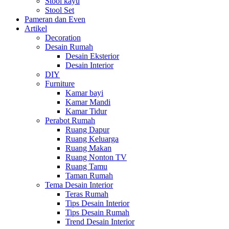
Stool kayu
Stool Set
Pameran dan Even
Artikel
Decoration
Desain Rumah
Desain Eksterior
Desain Interior
DIY
Furniture
Kamar bayi
Kamar Mandi
Kamar Tidur
Perabot Rumah
Ruang Dapur
Ruang Keluarga
Ruang Makan
Ruang Nonton TV
Ruang Tamu
Taman Rumah
Tema Desain Interior
Teras Rumah
Tips Desain Interior
Tips Desain Rumah
Trend Desain Interior