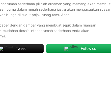
erior rumah sederhana pilihlah ornamen yang memang akan membua
ak sempurna dalam rumah sederhana justru akan mengacaukan suasa
as bunga di sudut pojok ruang tamu Anda.
lpaper dengan gambar yang membuat sejuk dalam ruangan
ah-mudahan desain interior rumah sederhana Anda akan
nya.
Tweet
Follow us