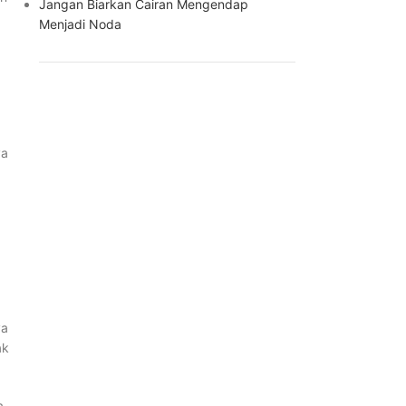
Jangan Biarkan Cairan Mengendap
Menjadi Noda
ya
ya
ak
a