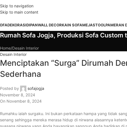
DD ANYTHING HERE OR JUST REMOVE IT…
Skip to navigation
Skip to main content
OFA
DEKORASI
DIPAN
WALL DECOR
KAIN SOFA
MEJA
STOOL
PAMERAN 
Rumah Sofa Jogja, Produksi Sofa Custom t
Home
Desain Interior
Desain Interior
Menciptakan “Surga” Dirumah De
Sederhana
Posted by
sofajogja
November 8, 2024
On November 8, 2024
Rumahku ialah surgaku. Ini bukan perkataan hampa yang tidak sangg
senang sehingga mereka merasa hidup di nirwana alasannya ketent
suasana nirwana yang Anda bayangkan sanggup Anda hadirkan di