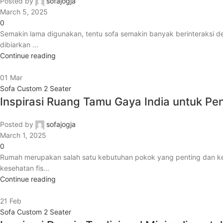
Posted by
sofajogja
March 5, 2025
0
Semakin lama digunakan, tentu sofa semakin banyak berinteraksi d
dibiarkan ...
Continue reading
01
Mar
Sofa Custom 2 Seater
Inspirasi Ruang Tamu Gaya India untuk P
Posted by
sofajogja
March 1, 2025
0
Rumah merupakan salah satu kebutuhan pokok yang penting dan k
kesehatan fis...
Continue reading
21
Feb
Sofa Custom 2 Seater