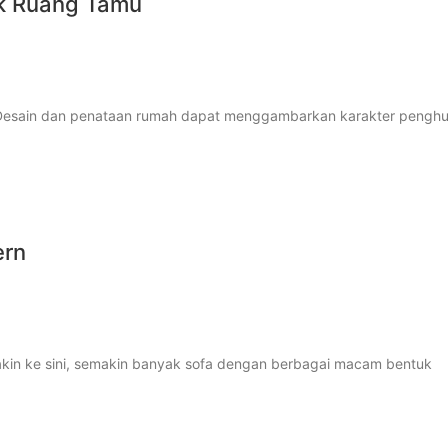
tuk Ruang Tamu
 Desain dan penataan rumah dapat menggambarkan karakter penghu
ern
kin ke sini, semakin banyak sofa dengan berbagai macam bentuk