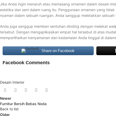
Jika Anda ingin menaruh atau memasang ornamen dalam desain int
estetika dan seni dalam ruang itu. Penggunaan ornamen yang tid
nyaman dalam sebuah ruangan. Anda sanggup meletakkan sebuah v
Anda juga sanggup memberi sentuhan dinding dengan melekat wal
tersebut. Dengan mengaplikasikan empat hal tersebut di atas mud
memperlihatkan kenyamanan dan kedamaian Anda tinggal di dalam
Share on Facebook
Facebook Comments
Desain Interior
Newer
Furnitur Bersih Bebas Noda
Back to list
Older