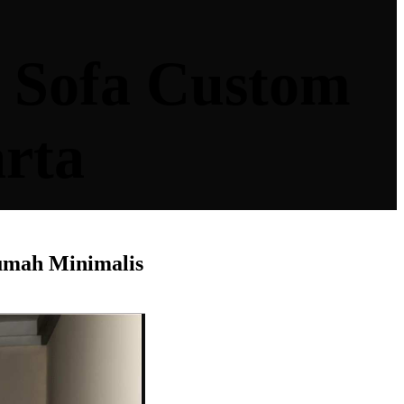
i Sofa Custom
arta
Rumah Minimalis