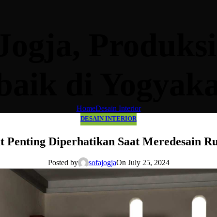
ogja, Produks
baik di Yogyak
Home
Desain Interior
DESAIN INTERIOR
t Penting Diperhatikan Saat Meredesain 
Posted by
sofajogja
On July 25, 2024