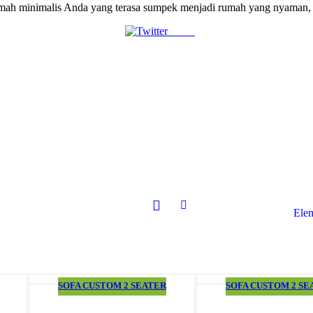
umah minimalis Anda yang terasa sumpek menjadi rumah yang nyaman,
Tweet
Elem
SOFA CUSTOM 2 SEATER
SOFA CUSTOM 2 SE
01
21
MAR
FEB