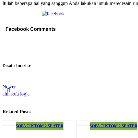
Itulah beberapa hal yang sanggup Anda lakukan untuk meredesain r
Share on Facebook
Facebook Comments
Desain Interior
Newer
ahli sofa jogja
Related Posts
SOFA CUSTOM 2 SEATER
SOFA CUSTOM 2 SEATER
07
05
MAR
MAR