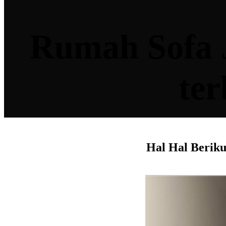
Rumah Sofa J
ter
Hal Hal Beriku