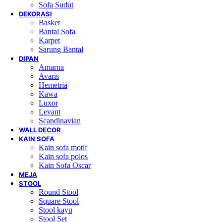
Sofa Sudut
DEKORASI
Basket
Bantal Sofa
Karpet
Sarung Bantal
DIPAN
Amarna
Avaris
Hemetria
Kawa
Luxor
Levant
Scandinavian
WALL DECOR
KAIN SOFA
Kain sofa motif
Kain sofa polos
Kain Sofa Oscar
MEJA
STOOL
Round Stool
Square Stool
Stool kayu
Stool Set