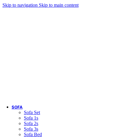
Skip to navigation
Skip to main content
ADD ANYTHING HERE OR JUST REMOVE IT…
SOFA
Sofa Set
Sofa 1s
Sofa 2s
Sofa 3s
Sofa Bed