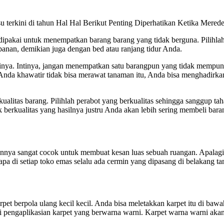
 dipakai untuk menempatkan barang barang yang tidak berguna. Pilihla
anan, demikian juga dengan bed atau ranjang tidur Anda.
inya. Intinya, jangan menempatkan satu barangpun yang tidak mempu
Anda khawatir tidak bisa merawat tanaman itu, Anda bisa menghadirka
ualitas barang. Pilihlah perabot yang berkualitas sehingga sanggup t
erkualitas yang hasilnya justru Anda akan lebih sering membeli baran
nya sangat cocok untuk membuat kesan luas sebuah ruangan. Apalagi 
gapa di setiap toko emas selalu ada cermin yang dipasang di belakang 
rpet berpola ulang kecil kecil. Anda bisa meletakkan karpet itu di baw
ri pengaplikasian karpet yang berwarna warni. Karpet warna warni a