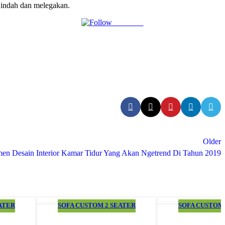
 indah dan melegakan.
Follow us
Older
en Desain Interior Kamar Tidur Yang Akan Ngetrend Di Tahun 2019
ATER
SOFA CUSTOM 2 SEATER
SOFA CUSTOM 
18
24
FEB
JAN