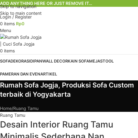
ADD ANYTHING HERE OR JUST REMOVE IT…
Skip to navigation
Skip to main content
Login / Register
0
items
Rp
0
Menu
0
items
SOFA
DEKORASI
DIPAN
WALL DECOR
KAIN SOFA
MEJA
STOOL
PAMERAN DAN EVEN
ARTIKEL
Rumah Sofa Jogja, Produksi Sofa Custom
terbaik di Yogyakarta
Home
Ruang Tamu
Ruang Tamu
Desain Interior Ruang Tamu
Minimalis Sederhana Nan