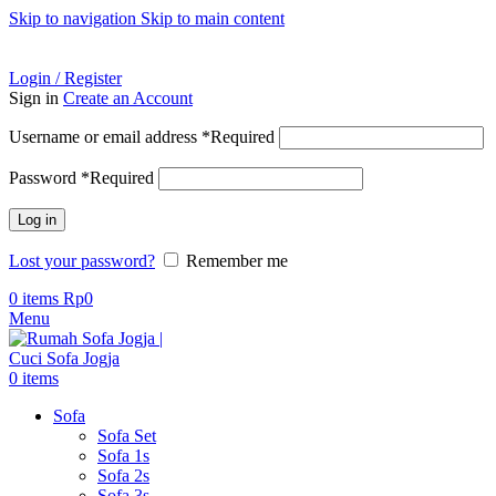
Skip to navigation
Skip to main content
ADD ANYTHING HERE OR JUST REMOVE IT…
Login / Register
Sign in
Create an Account
Username or email address
*
Required
Password
*
Required
Log in
Lost your password?
Remember me
0
items
Rp
0
Menu
0
items
Sofa
Sofa Set
Sofa 1s
Sofa 2s
Sofa 3s