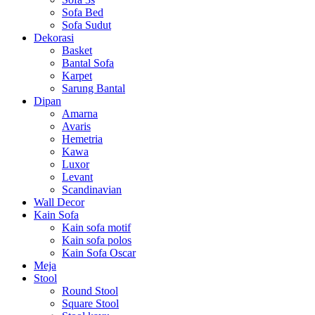
Sofa Bed
Sofa Sudut
Dekorasi
Basket
Bantal Sofa
Karpet
Sarung Bantal
Dipan
Amarna
Avaris
Hemetria
Kawa
Luxor
Levant
Scandinavian
Wall Decor
Kain Sofa
Kain sofa motif
Kain sofa polos
Kain Sofa Oscar
Meja
Stool
Round Stool
Square Stool