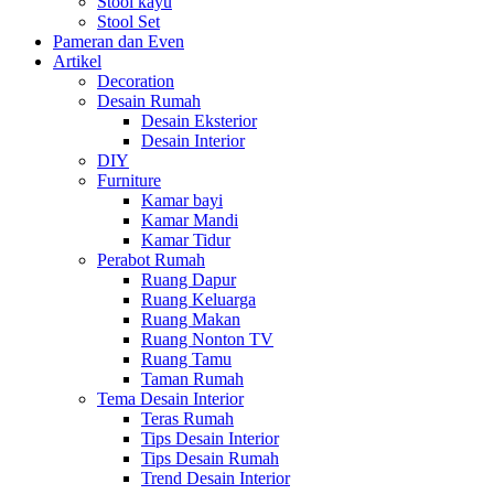
Stool kayu
Stool Set
Pameran dan Even
Artikel
Decoration
Desain Rumah
Desain Eksterior
Desain Interior
DIY
Furniture
Kamar bayi
Kamar Mandi
Kamar Tidur
Perabot Rumah
Ruang Dapur
Ruang Keluarga
Ruang Makan
Ruang Nonton TV
Ruang Tamu
Taman Rumah
Tema Desain Interior
Teras Rumah
Tips Desain Interior
Tips Desain Rumah
Trend Desain Interior