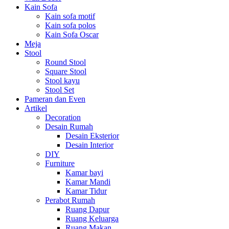
Kain Sofa
Kain sofa motif
Kain sofa polos
Kain Sofa Oscar
Meja
Stool
Round Stool
Square Stool
Stool kayu
Stool Set
Pameran dan Even
Artikel
Decoration
Desain Rumah
Desain Eksterior
Desain Interior
DIY
Furniture
Kamar bayi
Kamar Mandi
Kamar Tidur
Perabot Rumah
Ruang Dapur
Ruang Keluarga
Ruang Makan